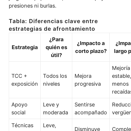
presiones ni burlas.
Tabla: Diferencias clave entre
estrategias de afrontamiento
¿Para
¿Impacto a
¿Impa
Estrategia
quién es
corto plazo?
largo 
útil?
Mejoría
TCC +
Todos los
Mejora
estable
exposición
niveles
progresiva
menos
recaída
Apoyo
Leve y
Sentirse
Reducc
social
moderada
acompañado
vergüe
Técnicas
Leve,
Disminuye
Comple