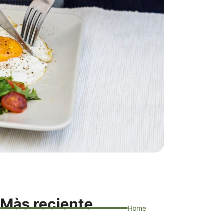
Màs reciente
Home