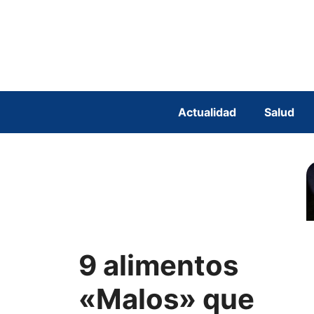
Saltar
al
contenido
Actualidad
Salud
9 alimentos
«Malos» que