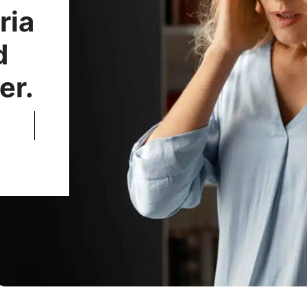
ria
d
er.