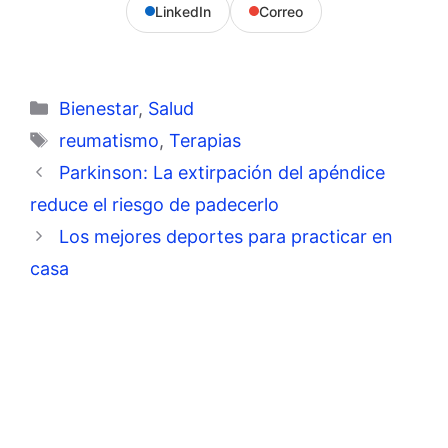
LinkedIn
Correo
Categorías
Bienestar
,
Salud
Etiquetas
reumatismo
,
Terapias
Parkinson: La extirpación del apéndice
reduce el riesgo de padecerlo
Los mejores deportes para practicar en
casa