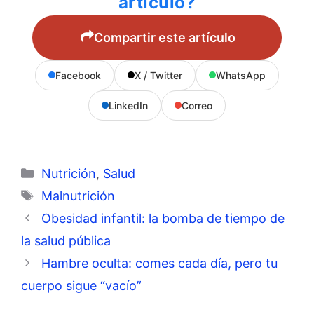
artículo?
Compartir este artículo
Facebook
X / Twitter
WhatsApp
LinkedIn
Correo
Categorías
Nutrición
,
Salud
Etiquetas
Malnutrición
Obesidad infantil: la bomba de tiempo de
la salud pública
Hambre oculta: comes cada día, pero tu
cuerpo sigue “vacío”