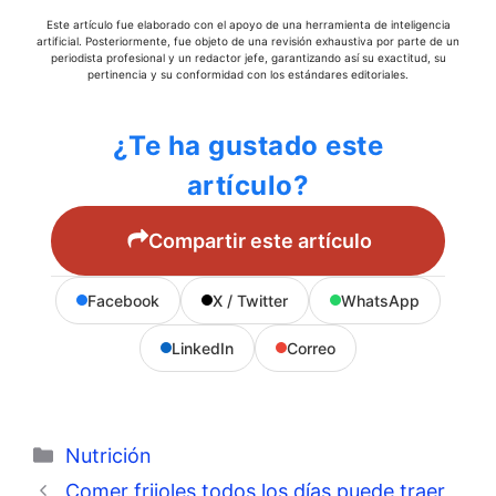
Este artículo fue elaborado con el apoyo de una herramienta de inteligencia
artificial. Posteriormente, fue objeto de una revisión exhaustiva por parte de un
periodista profesional y un redactor jefe, garantizando así su exactitud, su
pertinencia y su conformidad con los estándares editoriales.
¿Te ha gustado este
artículo?
Compartir este artículo
Facebook
X / Twitter
WhatsApp
LinkedIn
Correo
Categorías
Nutrición
Comer frijoles todos los días puede traer