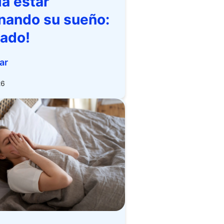
ía estar
inando su sueño:
dado!
ar
26