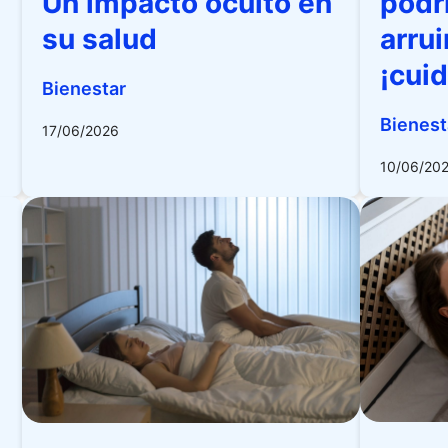
Un impacto oculto en
podr
su salud
arru
¡cui
Bienestar
Bienest
17/06/2026
10/06/20