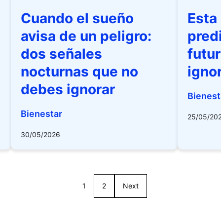
Cuando el sueño
Esta
avisa de un peligro:
pred
dos señales
futur
nocturnas que no
igno
debes ignorar
Bienest
Bienestar
25/05/20
30/05/2026
1
2
Next