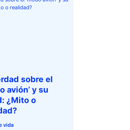
erdad sobre el
o avión’ y su
d: ¿Mito o
idad?
e vida