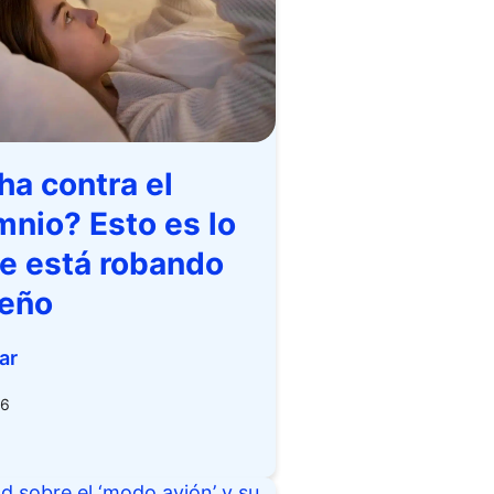
ha contra el
mnio? Esto es lo
le está robando
ueño
ar
26