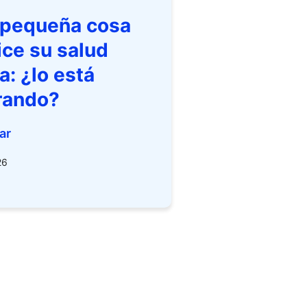
 pequeña cosa
ice su salud
a: ¿lo está
rando?
ar
26