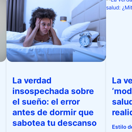
La verdad
La v
insospechada sobre
‘mod
el sueño: el error
salu
antes de dormir que
real
sabotea tu descanso
Estilo d