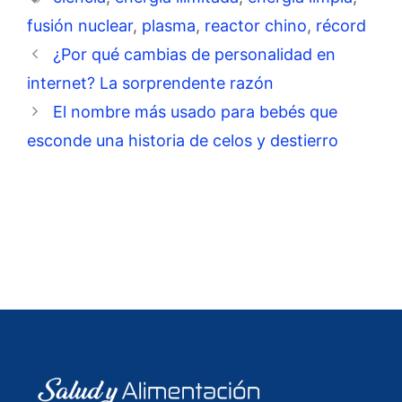
fusión nuclear
,
plasma
,
reactor chino
,
récord
¿Por qué cambias de personalidad en
internet? La sorprendente razón
El nombre más usado para bebés que
esconde una historia de celos y destierro