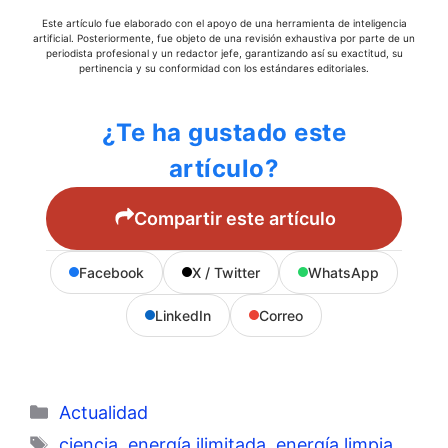
Este artículo fue elaborado con el apoyo de una herramienta de inteligencia
artificial. Posteriormente, fue objeto de una revisión exhaustiva por parte de un
periodista profesional y un redactor jefe, garantizando así su exactitud, su
pertinencia y su conformidad con los estándares editoriales.
¿Te ha gustado este
artículo?
Compartir este artículo
Facebook
X / Twitter
WhatsApp
LinkedIn
Correo
Categorías
Actualidad
Etiquetas
ciencia
,
energía ilimitada
,
energía limpia
,