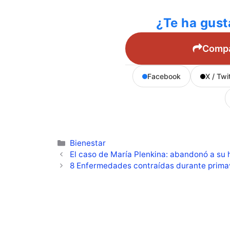
¿Te ha gust
Compar
Facebook
X / Twi
Categorías
Bienestar
El caso de María Plenkina: abandonó a su 
8 Enfermedades contraídas durante prima