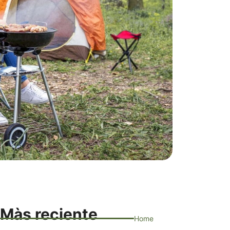
Màs reciente
Home