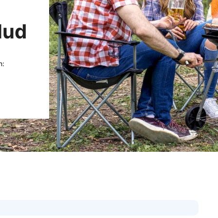
lud
n: