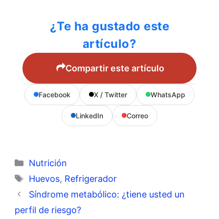
¿Te ha gustado este
artículo?
Compartir este artículo
Facebook
X / Twitter
WhatsApp
LinkedIn
Correo
Categorías
Nutrición
Etiquetas
Huevos
,
Refrigerador
Síndrome metabólico: ¿tiene usted un
perfil de riesgo?