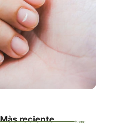
Màs reciente
Home