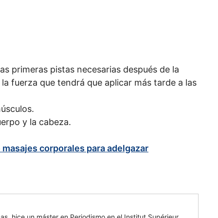
 las primeras pistas necesarias después de la
r la fuerza que tendrá que aplicar más tarde a las
músculos.
uerpo y la cabeza.
 masajes corporales para adelgazar
cas, hice un máster en Periodismo en el Institut Supérieur