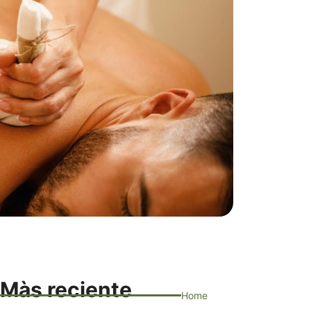
Màs reciente
Home