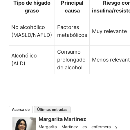
Tipo de hígado
Principal
Riesgo co
graso
causa
insulina/resist
No alcohólico
Factores
Muy relevante
(MASLD/NAFLD)
metabólicos
Consumo
Alcohólico
prolongado
Menos relevan
(ALD)
de alcohol
Acerca de
Últimas entradas
Margarita Martinez
Margarita Martínez es enfermera y