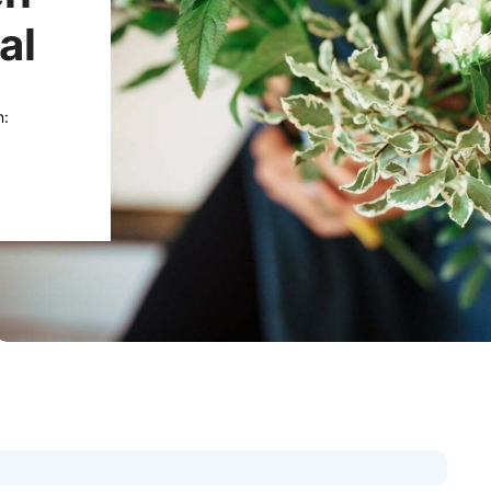
al
n: