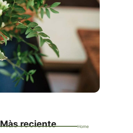
Màs reciente
Home