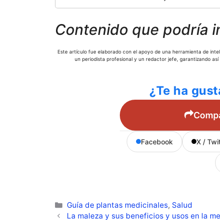
Contenido que podría i
Este artículo fue elaborado con el apoyo de una herramienta de inteli
un periodista profesional y un redactor jefe, garantizando así
¿Te ha gust
Compar
Facebook
X / Twi
Categorías
Guía de plantas medicinales
,
Salud
La maleza y sus beneficios y usos en la me