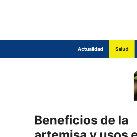
Saltar
al
contenido
Actualidad
Salud
Beneficios de la
artemisa y usos 