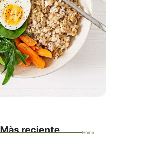
Màs reciente
Home