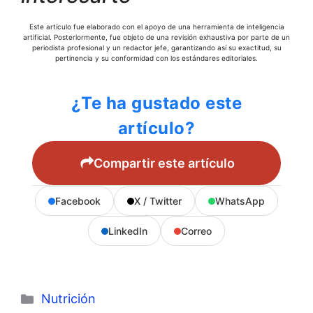
Este artículo fue elaborado con el apoyo de una herramienta de inteligencia
artificial. Posteriormente, fue objeto de una revisión exhaustiva por parte de un
periodista profesional y un redactor jefe, garantizando así su exactitud, su
pertinencia y su conformidad con los estándares editoriales.
¿Te ha gustado este
artículo?
Compartir este artículo
Facebook
X / Twitter
WhatsApp
LinkedIn
Correo
Categorías
Nutrición