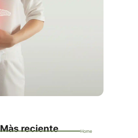
Màs reciente
Home