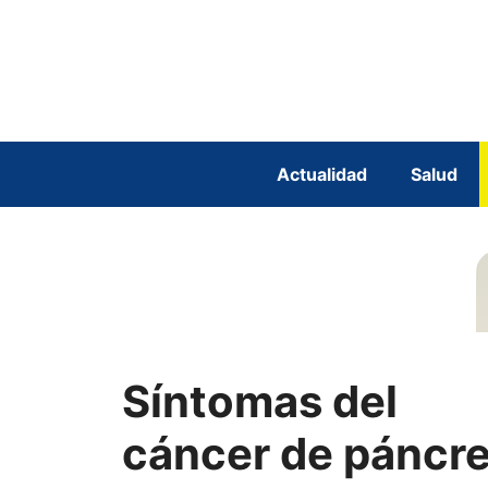
Saltar
al
contenido
Actualidad
Salud
Síntomas del
cáncer de páncr