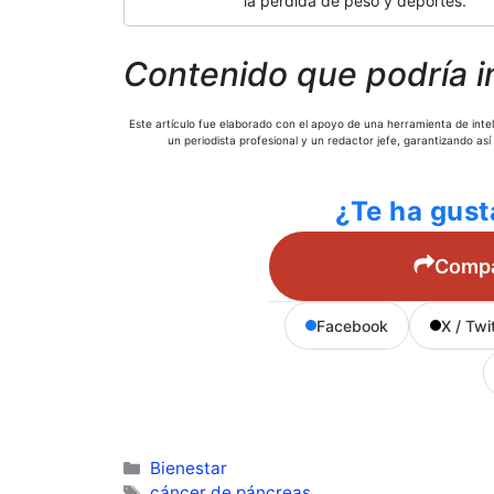
la pérdida de peso y deportes.
Contenido que podría i
Este artículo fue elaborado con el apoyo de una herramienta de inteli
un periodista profesional y un redactor jefe, garantizando así
¿Te ha gust
Compar
Facebook
X / Twi
Categorías
Bienestar
Etiquetas
cáncer de páncreas