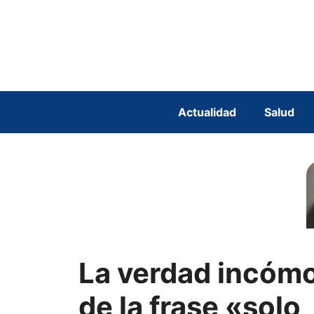
Saltar
al
contenido
Actualidad
Salud
La verdad incóm
de la frase «solo