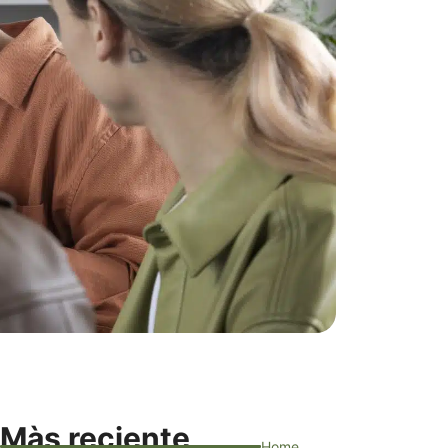
Màs reciente
Home