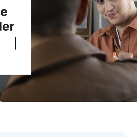
je
der