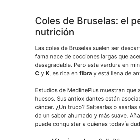
Coles de Bruselas: el 
nutrición
Las coles de Bruselas suelen ser desca
fama nace de cocciones largas que ac
desagradable. Pero esta verdura en mi
C
y
K
, es rica en
fibra
y está llena de a
Estudios de MedlinePlus muestran que a
huesos. Sus antioxidantes están asociad
cáncer. ¿Un truco? Saltearlas o asarlas 
da un sabor ahumado y más suave. Añadi
puede conquistar a quienes todavía du