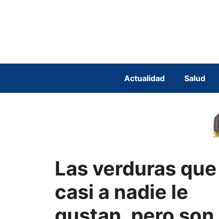
Saltar
al
contenido
Actualidad
Salud
Las verduras que
casi a nadie le
gustan, pero son 