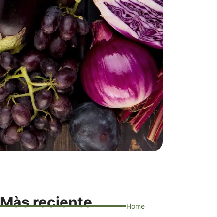
Màs reciente
Home