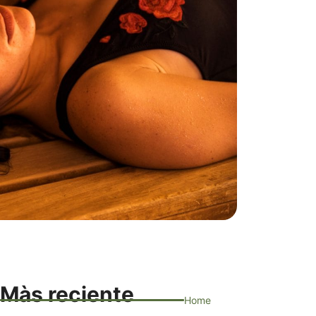
Màs reciente
Home