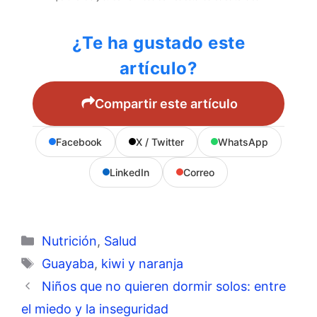
¿Te ha gustado este
artículo?
Compartir este artículo
Facebook
X / Twitter
WhatsApp
LinkedIn
Correo
Categorías
Nutrición
,
Salud
Etiquetas
Guayaba
,
kiwi y naranja
Niños que no quieren dormir solos: entre
el miedo y la inseguridad