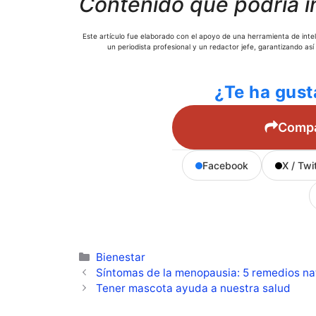
Contenido que podría i
Este artículo fue elaborado con el apoyo de una herramienta de inteli
un periodista profesional y un redactor jefe, garantizando así
¿Te ha gust
Compar
Facebook
X / Twi
Categorías
Bienestar
Síntomas de la menopausia: 5 remedios nat
Tener mascota ayuda a nuestra salud