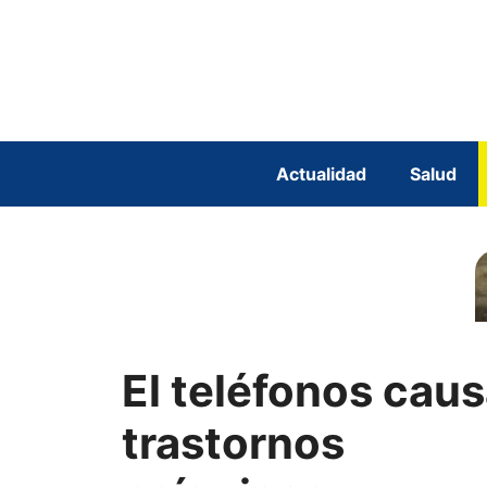
Saltar
al
contenido
Actualidad
Salud
El teléfonos cau
trastornos