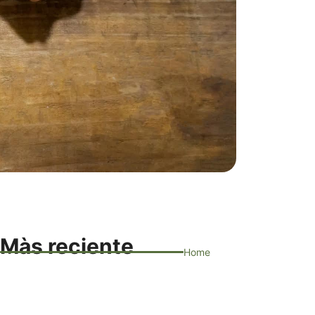
Màs reciente
Home