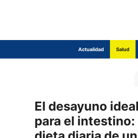
Saltar
al
contenido
Actualidad
Salud
El desayuno idea
para el intestino: 
dieta diaria de u