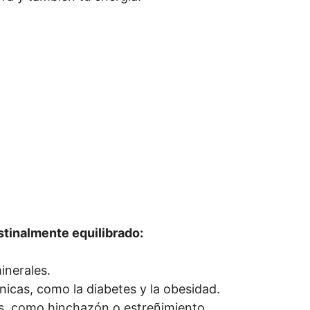
stinalmente equilibrado:
inerales.
icas, como la diabetes y la obesidad.
s, como hinchazón o estreñimiento.