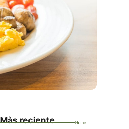
Màs reciente
Home