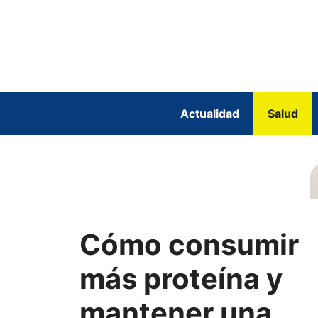
Saltar
al
contenido
Actualidad
Salud
Cómo consumir
más proteína y
mantener una