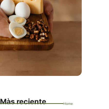
Màs reciente
Home