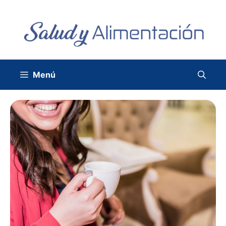
Saltar
al
contenido
Menú