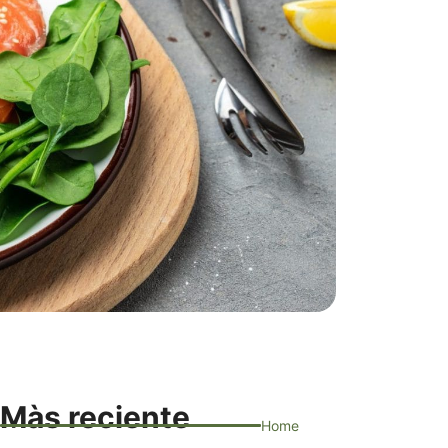
Màs reciente
Home