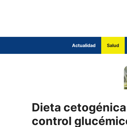
Saltar
al
contenido
Actualidad
Salud
Dieta cetogénica
control glucémic