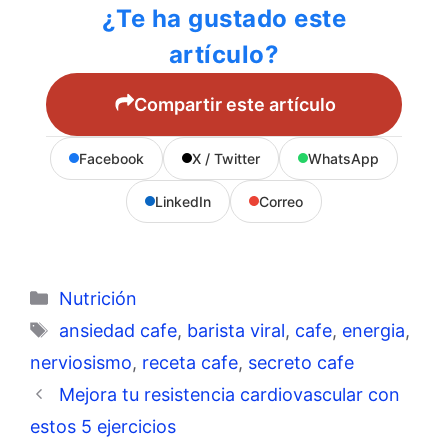
¿Te ha gustado este
artículo?
Compartir este artículo
Facebook
X / Twitter
WhatsApp
LinkedIn
Correo
Categorías
Nutrición
Etiquetas
ansiedad cafe
,
barista viral
,
cafe
,
energia
,
nerviosismo
,
receta cafe
,
secreto cafe
Mejora tu resistencia cardiovascular con
estos 5 ejercicios