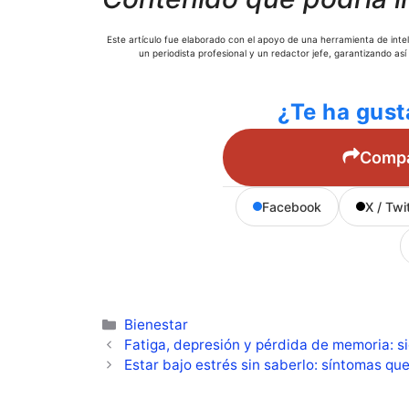
Este artículo fue elaborado con el apoyo de una herramienta de inteli
un periodista profesional y un redactor jefe, garantizando así
¿Te ha gust
Compar
Facebook
X / Twi
Categorías
Bienestar
Fatiga, depresión y pérdida de memoria: s
Estar bajo estrés sin saberlo: síntomas que