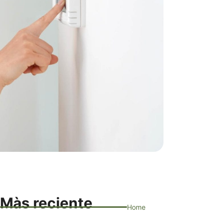
Màs reciente
Home