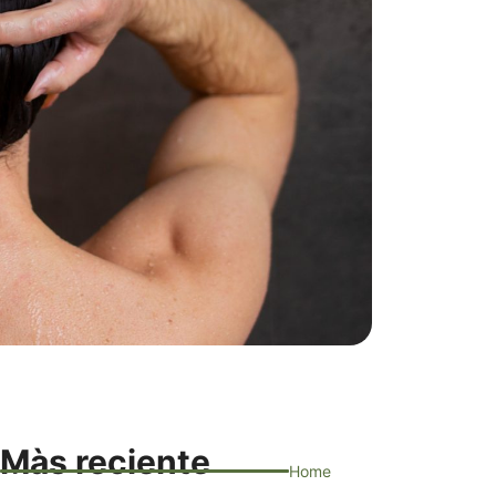
Màs reciente
Home