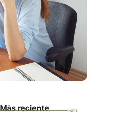
Màs reciente
Home