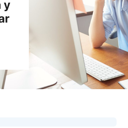
 y
ar
: