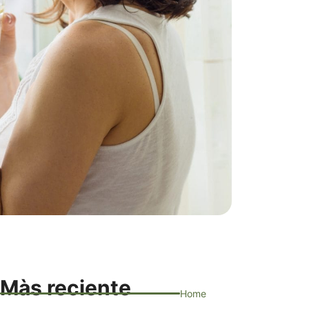
Màs reciente
Home