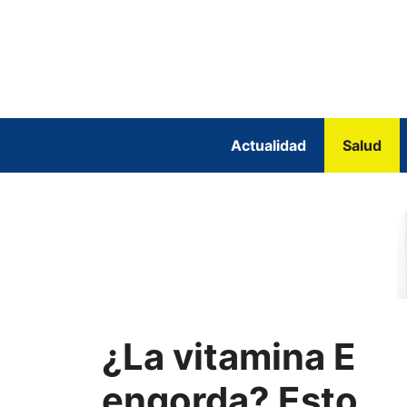
Saltar
al
contenido
Actualidad
Salud
¿La vitamina E
engorda? Esto