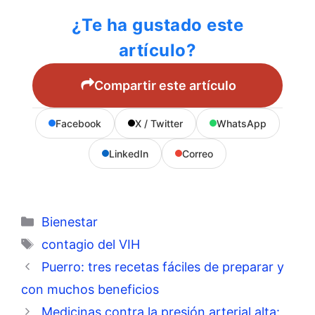
¿Te ha gustado este
artículo?
Compartir este artículo
Facebook
X / Twitter
WhatsApp
LinkedIn
Correo
Categorías
Bienestar
Etiquetas
contagio del VIH
Puerro: tres recetas fáciles de preparar y
con muchos beneficios
Medicinas contra la presión arterial alta: