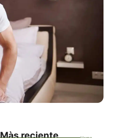
Màs reciente
Home