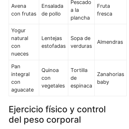
Pescado
Avena
Ensalada
Fruta
a la
con frutas
de pollo
fresca
plancha
Yogur
natural
Lentejas
Sopa de
Almendras
con
estofadas
verduras
nueces
Pan
Quinoa
Tortilla
integral
Zanahorias
con
de
con
baby
vegetales
espinaca
aguacate
Ejercicio físico y control
del peso corporal