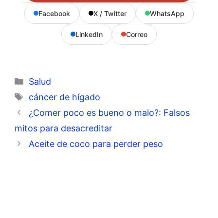
Facebook
X / Twitter
WhatsApp
LinkedIn
Correo
Categorías
Salud
Etiquetas
cáncer de hígado
¿Comer poco es bueno o malo?: Falsos
mitos para desacreditar
Aceite de coco para perder peso