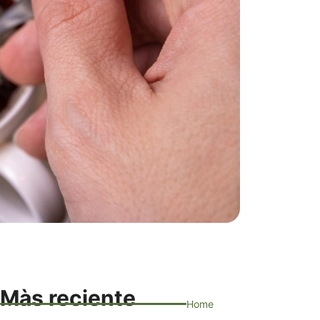
Màs reciente
Home