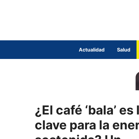
Saltar
al
contenido
Actualidad
Salud
¿El café ‘bala’ es 
clave para la ene