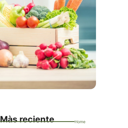
Màs reciente
Home