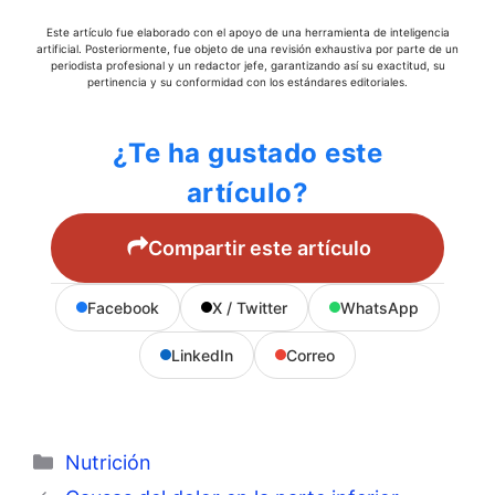
Este artículo fue elaborado con el apoyo de una herramienta de inteligencia
artificial. Posteriormente, fue objeto de una revisión exhaustiva por parte de un
periodista profesional y un redactor jefe, garantizando así su exactitud, su
pertinencia y su conformidad con los estándares editoriales.
¿Te ha gustado este
artículo?
Compartir este artículo
Facebook
X / Twitter
WhatsApp
LinkedIn
Correo
Categorías
Nutrición