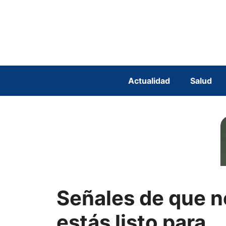
Saltar
al
contenido
Actualidad
Salud
Señales de que n
estás listo para