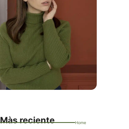
Màs reciente
Home