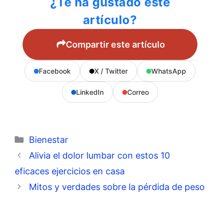
¿Te ha gustado este
artículo?
Compartir este artículo
Facebook
X / Twitter
WhatsApp
LinkedIn
Correo
Categorías
Bienestar
Alivia el dolor lumbar con estos 10
eficaces ejercicios en casa
Mitos y verdades sobre la pérdida de peso