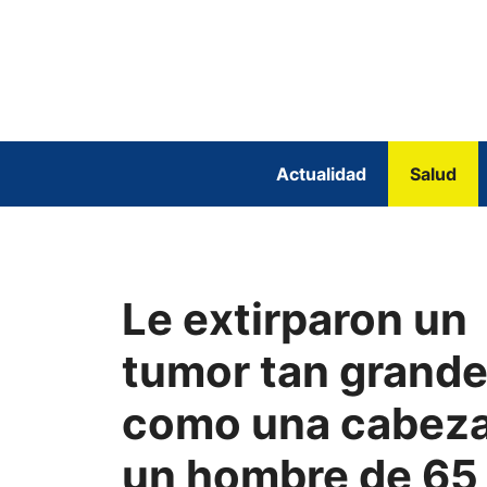
Saltar
al
contenido
Actualidad
Salud
Le extirparon un
tumor tan grand
como una cabeza
un hombre de 65