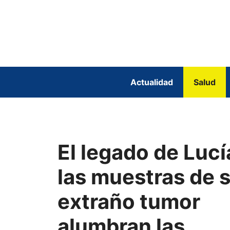
Saltar
al
contenido
Actualidad
Salud
El legado de Lucí
las muestras de 
extraño tumor
alumbran las