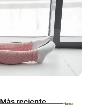
Màs reciente
Home