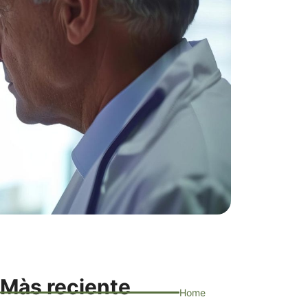
Màs reciente
Home