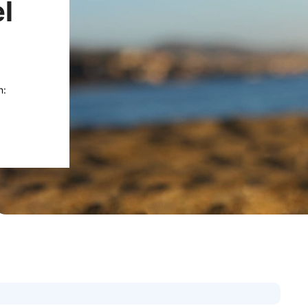
el
n: