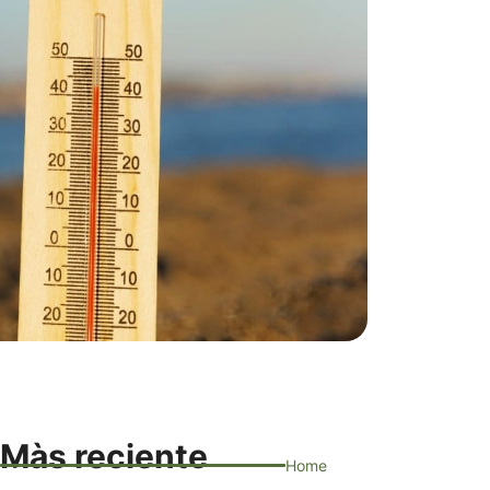
Màs reciente
Home