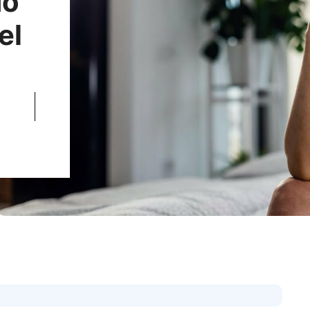
do
el