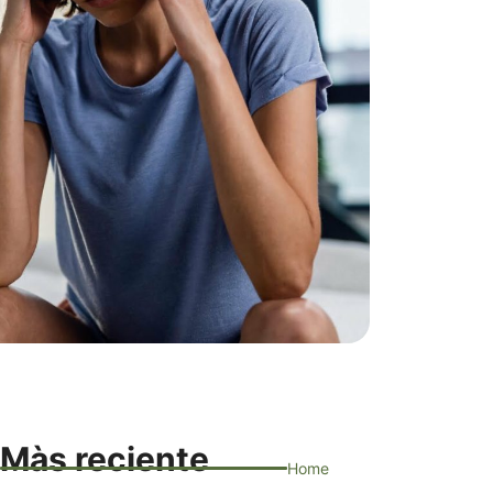
Màs reciente
Home