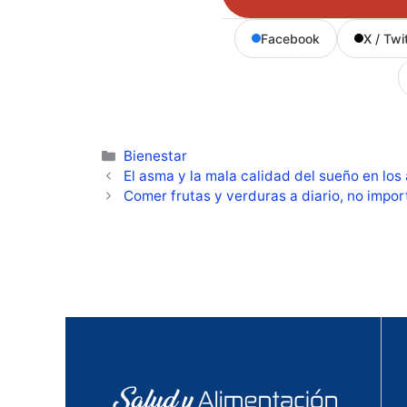
Facebook
X / Twi
Categorías
Bienestar
El asma y la mala calidad del sueño en los
Comer frutas y verduras a diario, no impo