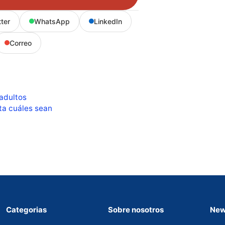
tter
WhatsApp
LinkedIn
Correo
 adultos
rta cuáles sean
Categorias
Sobre nosotros
New